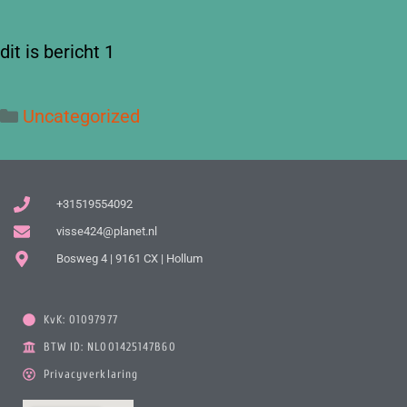
dit is bericht 1
Uncategorized
+31519554092
visse424@planet.nl
Bosweg 4 | 9161 CX | Hollum
KvK: 01097977
BTW ID: NL001425147B60
Privacyverklaring