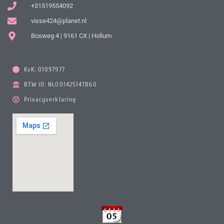
+31519554092
visse424@planet.nl
Bosweg 4 | 9161 CX | Hollum
KvK: 01097977
BTW ID: NL001425147B60
Privacyverklaring