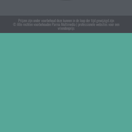
Prijzen zijn onder voorbehoud deze kunnen in de loop der tijd gewijzigd zijn
© Alle rechten voorbehouden Parma Multimedia | professionele websites voor een
vriendenprijs