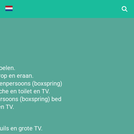
oelen.
op en eraan.
enpersoons (boxspring)
he en toilet en TV.
rsoons (boxspring) bed
en TV.
ils en grote TV.