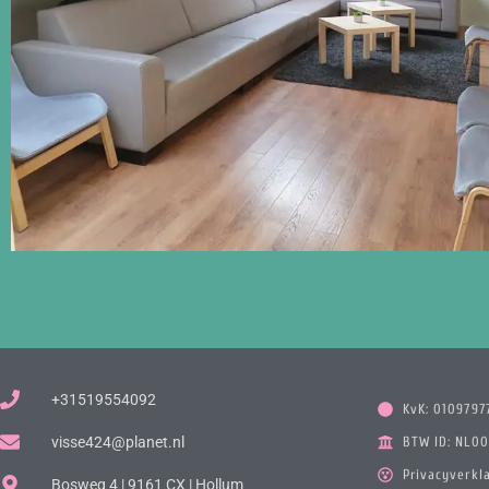
+31519554092
KvK: 0109797
visse424@planet.nl
BTW ID: NL0
Privacyverkl
Bosweg 4 | 9161 CX | Hollum