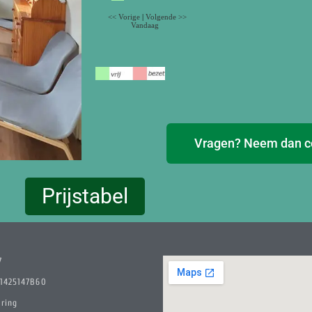
Vragen? Neem dan c
Prijstabel
7
01425147B60
aring