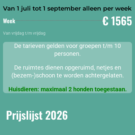
Van 1 juli tot 1 september alleen per week
€ 1565
Week
Van vrijdag t/m vrijdag
De tarieven gelden voor groepen t/m 10
personen.
De ruimtes dienen opgeruimd, netjes en
(bezem-)schoon te worden achtergelaten.
Huisdieren: maximaal 2 honden toegestaan.
Prijslijst 2026