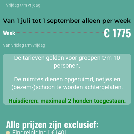
Vrijdag t/m vrijdag
Van 1 juli tot 1 september alleen per week
€ 1775
Week
Van vrijdag t/m vrijdag
De tarieven gelden voor groepen t/m 10
personen.
De ruimtes dienen opgeruimd, netjes en
(bezem-)schoon te worden achtergelaten.
Huisdieren: maximaal 2 honden toegestaan.
Alle prijzen zijn exclusief:
Eindreiniging [ €140]