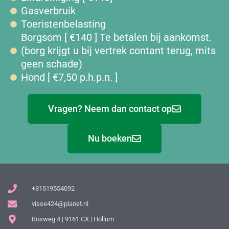
Gasverbruik
Toeristenbelasting
Borgsom [ €140 ] Te betalen bij aankomst.
(borg krijgt u bij vertrek contant terug, mits
geen schade)
Hond [ €7,50 p.h.p.n. ]
Vragen? Neem dan contact op
Nu boeken
+31519554092
visse424@planet.nl
Bosweg 4 | 9161 CX | Hollum