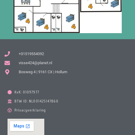
+31519554092
visse424@planet.nl
Bosweg 4 | 9161 CX | Hollum
KvK: 01097977
BTW ID: NL001425147B60
Privacyverklaring