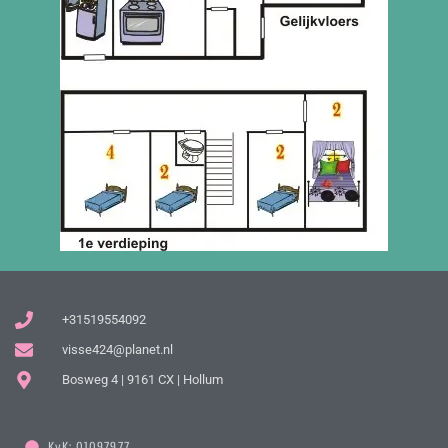
+31519554092
visse424@planet.nl
Bosweg 4 | 9161 CX | Hollum
KvK: 01097977